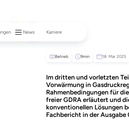
ungen
News
Karriere
CO2-freie
Vorw
Betrieb
9
min
18. Mär 2025
Gasdruckregela
Im dritten und vorletzten Te
Vorwärmung in Gasdruckrege
Rahmenbedingungen für die
freier GDRA erläutert und di
konventionellen Lösungen be
Fachbericht in der Ausgabe