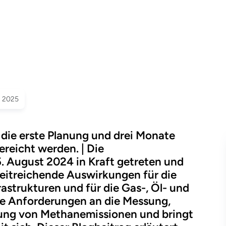
rdnung
–
Was
r 2025
müssen
 die erste Planung und drei Monate
ereicht werden. | Die
. August 2024 in Kraft getreten und
weitreichende Auswirkungen für die
rastrukturen und für die Gas-, Öl- und
eue Anforderungen an die Messung,
ng von Methanemissionen und bringt