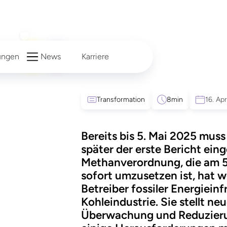
ungen
News
Karriere
EU-Methanvero
Transformation
8
min
16. Ap
Sie
jetzt
wissen
Bereits bis 5. Mai 2025 muss
später der erste Bericht eing
Methanverordnung, die am 5
sofort umzusetzen ist, hat 
Betreiber fossiler Energieinf
Kohleindustrie. Sie stellt n
Überwachung und Reduzieru