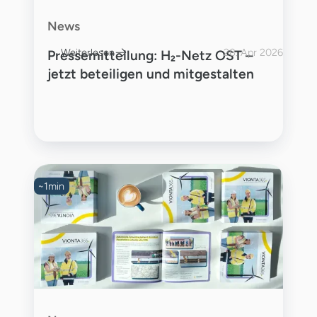
News
Weiterlesen
28. Apr 2026
Pressemitteilung: H₂-Netz OST –
jetzt beteiligen und mitgestalten
~
1
min