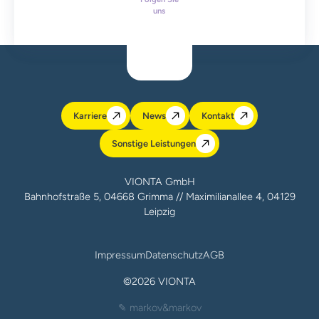
uns
Karriere
News
Kontakt
Sonstige Leistungen
VIONTA GmbH
Bahnhofstraße 5, 04668 Grimma // Maximilianallee 4, 04129
Leipzig
Impressum
Datenschutz
AGB
©
2026
VIONTA
✎ markov&markov