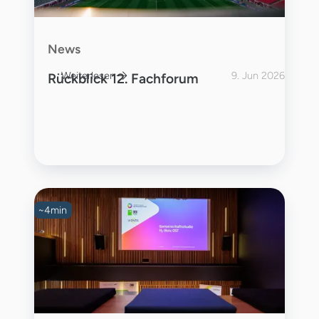
News
Weiterlesen
9. Jun 2026
Rückblick 12. Fachforum
~
4
min