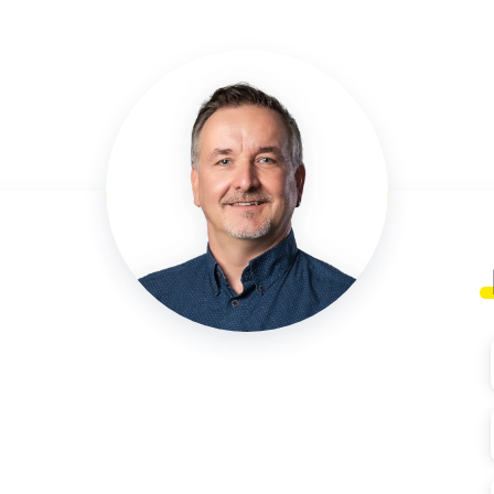
Marek Preißner
Leiter Kundenmanagement
0341 27111-7994
E-Mail schreiben